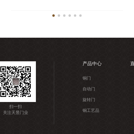
产品中心
铜门
自动门
旋转门
扫一扫
铜工艺品
关注天昱门业