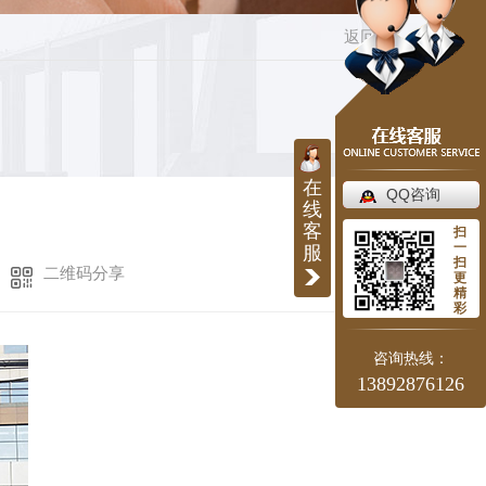
返回
在
QQ咨询
线
客
扫
一
服
扫
二维码分享
更
精
彩
咨询热线：
13892876126