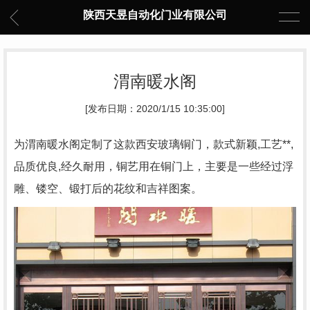
陕西天昱自动化门业有限公司
渭南暖水阁
[发布日期：2020/1/15 10:35:00]
为渭南暖水阁定制了这款西安玻璃铜门，款式新颖,工艺**,
品质优良,经久耐用，铜艺用在铜门上，主要是一些经过浮
雕、镂空、锻打后的花纹和吉祥图案。